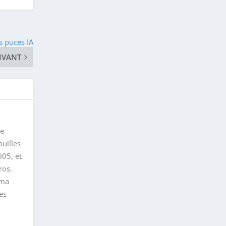
s puces IA
IVANT
le
uilles
005, et
ros.
 ma
es