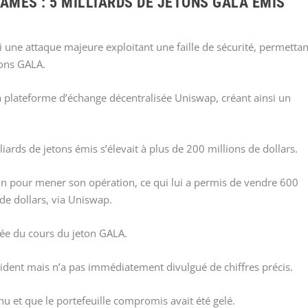
AMES : 5 MILLIARDS DE JETONS GALA ÉMIS
une attaque majeure exploitant une faille de sécurité, permettan
tons GALA.
la plateforme d’échange décentralisée Uniswap, créant ainsi un
iards de jetons émis s’élevait à plus de 200 millions de dollars.
dmin pour mener son opération, ce qui lui a permis de vendre 600
de dollars, via Uniswap.
e du cours du jeton GALA.
ident mais n’a pas immédiatement divulgué de chiffres précis.
enu et que le portefeuille compromis avait été gelé.