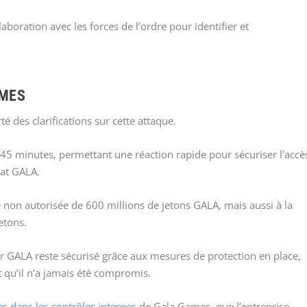
aboration avec les forces de l’ordre pour identifier et
AMES
 des clarifications sur cette attaque.
t 45 minutes, permettant une réaction rapide pour sécuriser l’accè
rat GALA.
te non autorisée de 600 millions de jetons GALA, mais aussi à la
etons.
r GALA reste sécurisé grâce aux mesures de protection en place,
et qu’il n’a jamais été compromis.
les dans les contrôles internes
de Gala Games, que l’entreprise