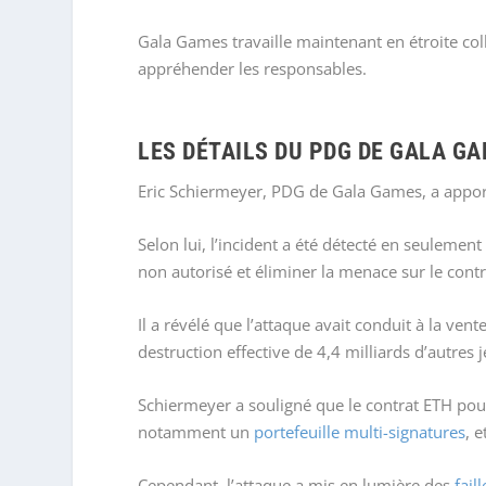
Gala Games travaille maintenant en étroite coll
appréhender les responsables.
LES DÉTAILS DU PDG DE GALA G
Eric Schiermeyer, PDG de Gala Games, a apporté
Selon lui, l’incident a été détecté en seulemen
non autorisé et éliminer la menace sur le cont
Il a révélé que l’attaque avait conduit à la ven
destruction effective de 4,4 milliards d’autres j
Schiermeyer a souligné que le contrat ETH pou
notamment un
portefeuille multi-signatures
, 
Cependant, l’attaque a mis en lumière des
fail