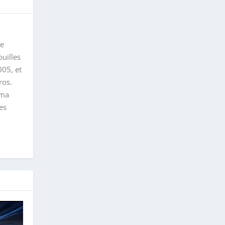
le
uilles
005, et
ros.
 ma
es