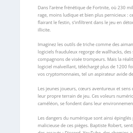
Dans l’arène frénétique de Fortnite, où 230 mi
rage, moins ludique et bien plus pernicieux : ce
flairant le festin, s’infiltrent dans le jeu en dé
illicite.
Imaginez les outils de triche comme des aiman
logiciels frauduleux regorge de wallhacks, des s
compagnons de visée trompeurs. Mais la réalité
logiciel malveillant, téléchargé plus de 1200 fo
vos cryptomonnaies, tel un aspirateur avide d
Les jeunes joueurs, cœurs aventureux et sens d
leur propre terrain de jeu. Ces voleurs numériq
caméléon, se fondent dans leur environnemen
Les dangers du numérique sont ainsi épinglés pa
malicieuse de ces pièges. Baptiste Robert, sent
des assauts : Discord, YouTube, des chemins a 