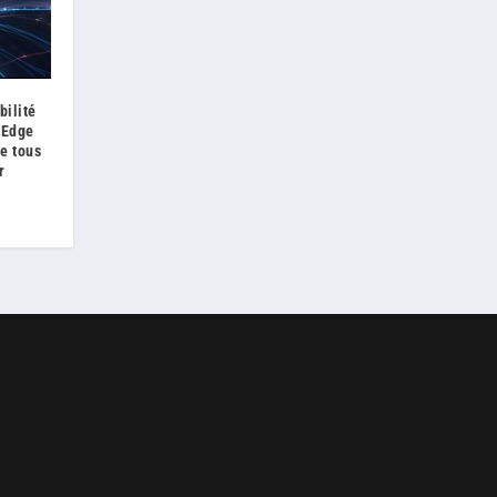
bilité
 Edge
de tous
r