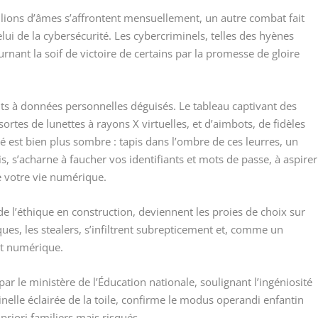
llions d’âmes s’affrontent mensuellement, un autre combat fait
lui de la cybersécurité. Les cybercriminels, telles des hyènes
tournant la soif de victoire de certains par la promesse de gloire
ts à données personnelles déguisés. Le tableau captivant des
ortes de lunettes à rayons X virtuelles, et d’aimbots, de fidèles
 est bien plus sombre : tapis dans l’ombre de ces leurres, un
is, s’acharne à faucher vos identifiants et mots de passe, à aspirer
e votre vie numérique.
e l’éthique en construction, deviennent les proies de choix sur
ues, les stealers, s’infiltrent subrepticement et, comme un
t numérique.
r le ministère de l’Éducation nationale, soulignant l’ingéniosité
inelle éclairée de la toile, confirme le modus operandi enfantin
priori familiers mais risqués.