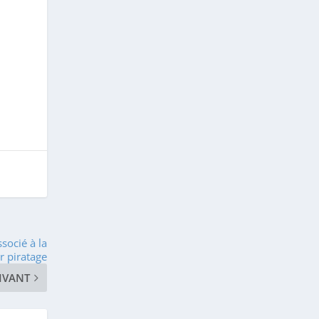
ssocié à la
r piratage
IVANT