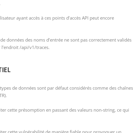
.
lisateur ayant accès à ces points d’accès API peut encore
es de données des noms d’entrée ne sont pas correctement validés
l’endroit /api/v1/traces.
TIEL
s types de données sont par défaut considérés comme des chaîne
TR).
iter cette présomption en passant des valeurs non-string, ce qui
iter cette vulnérabilité de manière fiable pour provoquer un