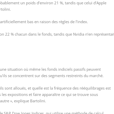
obablement un poids d’environ 21 %, tandis que celui d’Apple
tolini.
artificiellement bas en raison des règles de l’index.
ron 22 % chacun dans le fonds, tandis que Nvidia n’en représentai
une situation où même les fonds indiciels passifs peuvent
qu’ils se concentrent sur des segments restreints du marché.
 sont alloués, et quelle est la fréquence des rééquilibrages est
s les expositions et faire apparaître ce qui se trouve sous
autre », explique Bartolini.
 de S&P Dow Jones Indices, qui utilise une méthode de calcul