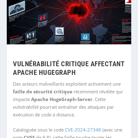
VULNÉRABILITÉ CRITIQUE AFFECTANT
APACHE HUGEGRAPH
Des acteurs malveillants exploitent activement une
faille de sécurité critique
récemment révélée qui
impacte
Apache HugeGraph-Server
. Cette
vulnérabilité
pourrait entraîner des attaques par
exécution de code à distance.
Cataloguée sous le code
CVE-2024-27348
(avec une
note
CVSS
de 9.8), cette faille touche toutes les